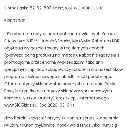
Górnośląska 82, 62-800 Kalisz, woj. WIELKOPOLSKIE
512007989
10% rabatu na cały asortyment marek własnych Komex
S.A., w tym 5.10.15., Lincoln&Sharks, Max&Mia. Rabatem KDR
objęte są wyłącznie towary w regularnych cenach
(pierwsza cena produktu na metce). Rabat nie łączy się z
promocjami/przecenami/wyprzedażami/akcjami
specjalnymi np. Noc Zakupów czy rabatem dla uczestników
programu lojalnościowego Klub 5.10.15. lub podobnego.
Oferta dotyczy sklepów stacjonarnych na terenie Polski.
Powyższa zniżka nie dotyczy sklepów wyprzedażowych
Komex S.A. (tzw. Outlety) oraz sklepu internetowego
www.51015kids.eu. (od 2020-03-04)
dino barcin, krzysztof przybylski konin, r serwis, kwiaciarnia
rĂłĹźan, tauron myĹlenice, nosek wola rzÄdziĹska, punkt g