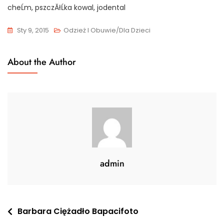
cheĹm, pszczĂłĹka kowal, jodental
Sty 9, 2015
Odzież I Obuwie/Dla Dzieci
About the Author
admin
Nawigacja
Barbara Ciężadło Bapacifoto