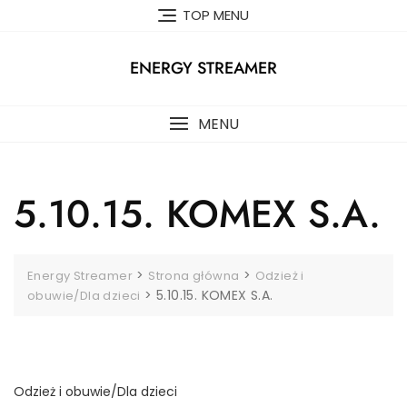
Skip
TOP MENU
to
content
ENERGY STREAMER
MENU
5.10.15. KOMEX S.A.
>
>
Energy Streamer
Strona główna
Odzież i
>
5.10.15. KOMEX S.A.
obuwie/Dla dzieci
Odzież i obuwie/Dla dzieci