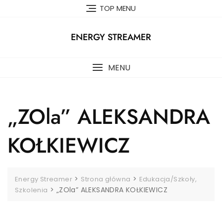
Skip
TOP MENU
to
content
ENERGY STREAMER
MENU
„ZOla” ALEKSANDRA
KOŁKIEWICZ
>
>
Energy Streamer
Strona główna
Edukacja/Szkoły,
>
„ZOla” ALEKSANDRA KOŁKIEWICZ
Szkolenia