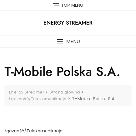
Skip
TOP MENU
to
content
ENERGY STREAMER
MENU
T-Mobile Polska S.A.
>
>
Energy Streamer
Strona główna
>
T-Mobile Polska S.A.
Łączność/Telekomunikacja
Łączność/Telekomunikacja