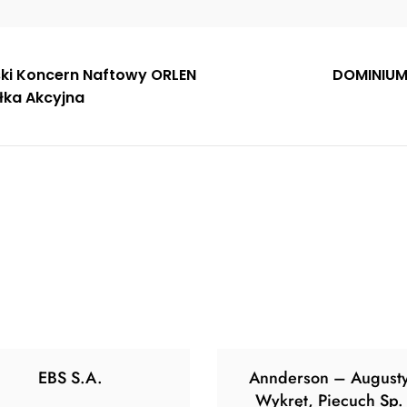
gacja
ski Koncern Naftowy ORLEN
DOMINIUM 
łka Akcyjna
u
EBS S.A.
Annderson – August
Wykręt, Piecuch Sp. 