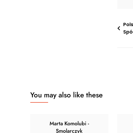
Nawi
Pol
Spó
wpis
You may also like these
Marta Komolubi -
Smolarczyk