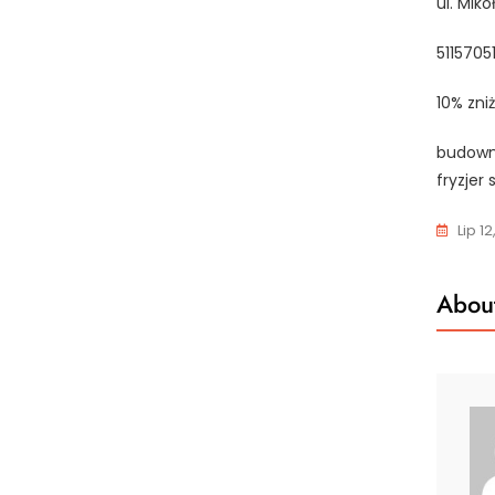
ul. Mik
5115705
10% zni
budowni
fryzjer
Lip 1
About