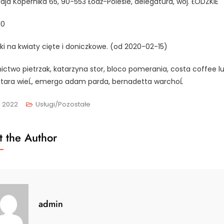
ołaja Kopernika 65, 90-553 Łódź-Polesie, delegatura, woj. ŁÓDZKIE
10
żki na kwiaty cięte i doniczkowe. (od 2020-02-15)
ctwo pietrzak, katarzyna stor, bloco pomerania, costa coffee lub
 stara wieĹ, emergo adam parda, bernadetta warchoĹ
2, 2022
Usługi/Pozostałe
 the Author
admin