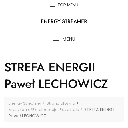
Skip
TOP MENU
to
content
ENERGY STREAMER
MENU
STREFA ENERGII
Paweł LECHOWICZ
>
>
Energy Streamer
Strona główna
>
STREFA ENERGII
Mieszkanie/Eksploatacja, Pozostałe
Paweł LECHOWICZ