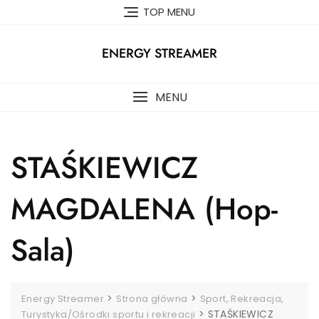
Skip
TOP MENU
to
content
ENERGY STREAMER
MENU
STAŚKIEWICZ
MAGDALENA (Hop-
Sala)
>
>
Energy Streamer
Strona główna
Sport, Rekreacja,
>
STAŚKIEWICZ
Turystyka/Ośrodki sportu i rekreacji