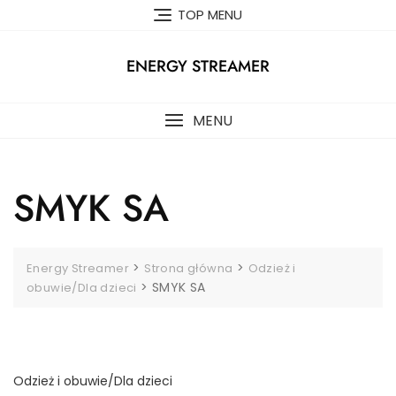
Skip
TOP MENU
to
content
ENERGY STREAMER
MENU
SMYK SA
>
>
Energy Streamer
Strona główna
Odzież i
>
SMYK SA
obuwie/Dla dzieci
Odzież i obuwie/Dla dzieci