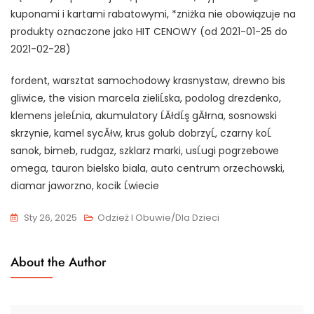
kuponami i kartami rabatowymi, *zniżka nie obowiązuje na
produkty oznaczone jako HIT CENOWY (od 2021-01-25 do
2021-02-28)
fordent, warsztat samochodowy krasnystaw, drewno bis
gliwice, the vision marcela zieliĹska, podolog drezdenko,
klemens jeleĹnia, akumulatory ĹĂłdĹş gĂłrna, sosnowski
skrzynie, kamel sycĂłw, krus golub dobrzyĹ, czarny koĹ
sanok, bimeb, rudgaz, szklarz marki, usĹugi pogrzebowe
omega, tauron bielsko biala, auto centrum orzechowski,
diamar jaworzno, kocik Ĺwiecie
Sty 26, 2025
Odzież I Obuwie/Dla Dzieci
About the Author