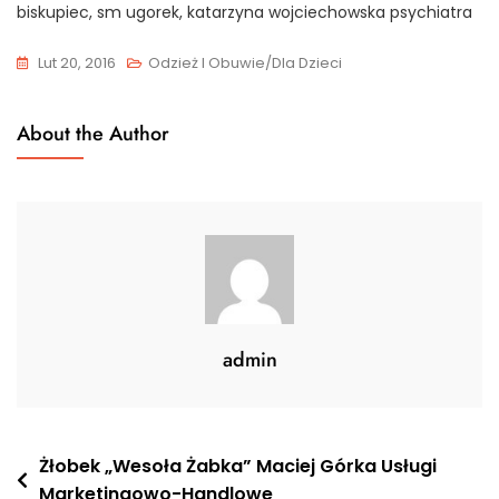
biskupiec, sm ugorek, katarzyna wojciechowska psychiatra
Lut 20, 2016
Odzież I Obuwie/Dla Dzieci
About the Author
admin
Nawigacja
Żłobek „Wesoła Żabka” Maciej Górka Usługi
Marketingowo-Handlowe