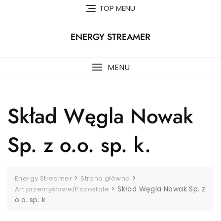
Skip
TOP MENU
to
content
ENERGY STREAMER
MENU
Skład Węgla Nowak
Sp. z o.o. sp. k.
>
>
Energy Streamer
Strona główna
>
Skład Węgla Nowak Sp. z
Art.przemysłowe/Pozostałe
o.o. sp. k.