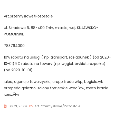
Art.przemysłowe/Pozostałe
ul. Składowa 6, 88-400 Żnin, miasto, woj. KUJAWSKO-
POMORSKIE
783764000
10% rabatu na usługi ( np. transport, rozładunek ) (od 2020-
10-01) 5% rabatu na towary (np. węgiel. brykiet, rozpałka)
(od 2020-10-01)
julpa, agencje towarzyskie, cropp Ĺroda wlkp, bogielczyk
ortopeda gniezno, salony fryzjerskie wrocĹaw, moto bracia
rzeszĂłw
Lip 21, 2024
Art.przemysłowe/Pozostałe