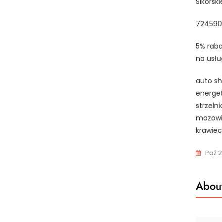
Sikorsk
724590
5% raba
na usłu
auto sh
energet
strzeln
mazowie
krawiec
Paź 2
About