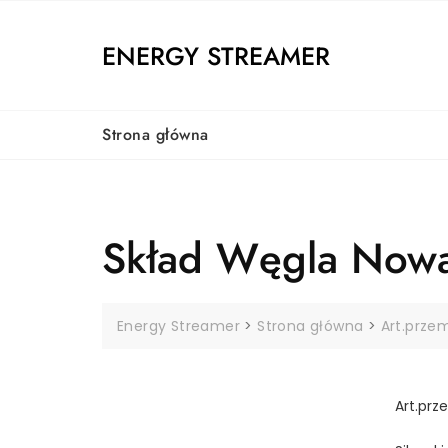
Skip
to
ENERGY STREAMER
content
Strona główna
Skład Węgla Nowak
Energy Streamer
>
Strona główna
>
Art.prze
Art.prz