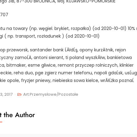
iego 31B, 87-300 BRODNICA, woj. KUJAWSKO-POMORSKIE
707
tu na towary (np. węgiel. brykiet, rozpałka) (od 2020-10-01) 10%
gi ( np. transport, rozładunek ) (od 2020-10-01)
op przeworsk, santander bank ĹĂłdĹş, opony kurzÄtnik, rejon
yczny zamoĹÄ, antoni sierant, ti poland wyszkĂłw, bankietowa
ica, bitmaker, esme gliwice, remont przyczep rolniczych, klinkier
ckie, reha duo, pge zgierz numer telefonu, napoli gdaĹsk, usĹug
kie opole, fryzjer pniewy, niebieska sowa kielce, wrĂłĹźka poznaĹ
3, 2017
Art.przemysłowe/Pozostałe
 the Author