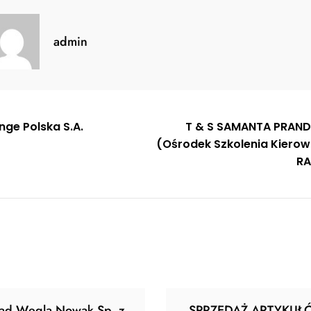
admin
gacja
nge Polska S.A.
T & S SAMANTA PRAN
(Ośrodek Szkolenia Kiero
u
RA
ład Węgla Nowak Sp. z
SPRZEDAŻ ARTYKUŁ