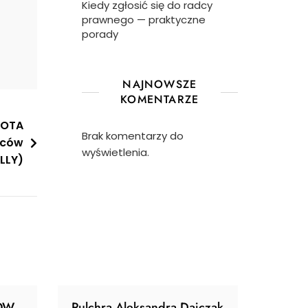
Kiedy zgłosić się do radcy
prawnego — praktyczne
porady
NAJNOWSZE
KOMENTARZE
DOTA
Brak komentarzy do
wców
wyświetlenia.
LLY)
ÓW
Pulchra Aleksandra Dajczak