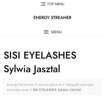
Skip
TOP MENU
to
content
ENERGY STREAMER
MENU
SISI EYELASHES
Sylwia Jasztal
>
>
Energy Streamer
Strona główna
Usługi/Fryzjersko-
>
SISI EYELASHES Sylwia Jasztal
kosmetyczne