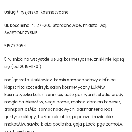
Usługi/Fryzjersko-kosmetyczne
ul. Kościelna 71, 27-200 Starachowice, miasto, woj.
ŚWIĘTOKRZYSKIE
515777954
5 % zniżki na wszystkie usługi kosmetyczne, zniżki nie łączą
się (od 2019-11-01)
maĹgorzata zierkiewicz, komis samochodowy oleĹnica,
klapsznita szczedrzyk, salon kosmetyczny ĹukĂłw,
kosmetyczka kalisz, sanmex, auto gaz rybnik, studio urody
magia hrubieszĂłw, vege home, makax, damian koneser,
transport czÄĹci samochodowych, pasmanteria lodz,
gostynin sklepy, buziaczek lublin, poprawki krawieckie
mokotĂłw, sawko biaĹa podlaska, gaja pĹock, pge zamoĹÄ,
szrot bierkowo