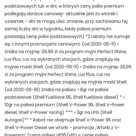
podstawowych lub w dni, w których ceny paliw premium
podlegają obniżce cenowej- aktualnie jest to wtorek i
czwartek – dni te mogą ulec zmianie, przy zachowaniu tej
samej liczby dni w tygodniu, kiedy paliwa premium
posiadają cenę paliw podstawowych) *2 rabaty nie sumuje
się z innymi promocjami cenowymi. (od 2020-06-11) •
Zniżka na myjnię: 29,99 zł za program myjni Perfect Shine,
Lux Plus, Lux na wybranych stacjach, gdzie znajdują się
myjnie marki Shell. (od 2020-06-11) • Zniżka na myjnię: 29,99
zł za program myjni Perfect Shine, Lux Plus, Lux na
wybranych stacjach, gdzie znajdują się myjnie marki Shell.
(od 2020-06-19) Zniżka na paliwo: • 8gr na paliwa
podstawowe (Shell FuelSave 95, Shell FuelSave diesel) * •
10gr na paliwa premium (Shell V-Power 95, Shell V-Power
diesel, Shell V-Power racing) *’** • 3gr na LPG (Shell
Autogas)** * Rabat nie obejmuje Shell V-Power 95 oraz
Shell V-Power Diesel we wtorki – promocja „Wtorki z V-
Powerem” (cena paliwa VP95/VPD = cenie paliwa