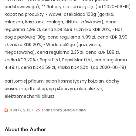
podstawowego), ** Rabaty nie sumują się. (od 2020-06-19)
Rabat na produkty: • Wawel czekolada 100g (gorzka,
mleczna, kasztanki, malaga, tikitaki, krówkowa), cena
regularna 4,99 zł, cena KDR 3,99 zł, zniżka KDR 20%, • Hot
dog z parówką 130g, cena regularna 4,99 zł, cena KDR 3,99
zł, zniżka KDR 20%, • Woda deli2go (gazowana,
niegazowana), cena regularna 2,35 zł, cena KDR 1,89 zł,
zniżka KDR 20% • Pepsi 0,5 l, Pepsi Max 0,5 l, cena regularna
4,49 zł, cena KDR 3,59 zł, zniżka KDR 20%. (od 2020-06-19)
bartĹomiej pflaum, salon kosmetyczny koĹcian, dachy
piaseczno, dfd shop, sp pÄperzyn, aldo olsztyn,
elektromechanik olkusz
Kwi 17, 2023
Transport/Stacje Paliw
About the Author