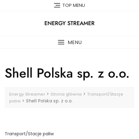
Skip
TOP MENU
to
content
ENERGY STREAMER
MENU
Shell Polska sp. z o.o.
>
>
Energy Streamer
Strona główna
Transport/Stacje
>
Shell Polska sp. z o.o.
paliw
Transport/Stacje paliw