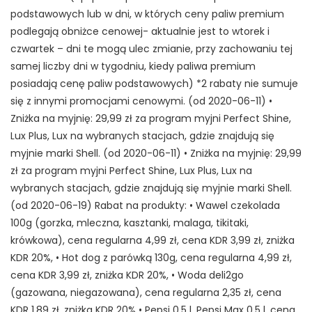
podstawowych lub w dni, w których ceny paliw premium
podlegają obniżce cenowej- aktualnie jest to wtorek i
czwartek – dni te mogą ulec zmianie, przy zachowaniu tej
samej liczby dni w tygodniu, kiedy paliwa premium
posiadają cenę paliw podstawowych) *2 rabaty nie sumuje
się z innymi promocjami cenowymi. (od 2020-06-11) •
Zniżka na myjnię: 29,99 zł za program myjni Perfect Shine,
Lux Plus, Lux na wybranych stacjach, gdzie znajdują się
myjnie marki Shell. (od 2020-06-11) • Zniżka na myjnię: 29,99
zł za program myjni Perfect Shine, Lux Plus, Lux na
wybranych stacjach, gdzie znajdują się myjnie marki Shell.
(od 2020-06-19) Rabat na produkty: • Wawel czekolada
100g (gorzka, mleczna, kasztanki, malaga, tikitaki,
krówkowa), cena regularna 4,99 zł, cena KDR 3,99 zł, zniżka
KDR 20%, • Hot dog z parówką 130g, cena regularna 4,99 zł,
cena KDR 3,99 zł, zniżka KDR 20%, • Woda deli2go
(gazowana, niegazowana), cena regularna 2,35 zł, cena
KDR 1,89 zł, zniżka KDR 20% • Pepsi 0,5 l, Pepsi Max 0,5 l, cena