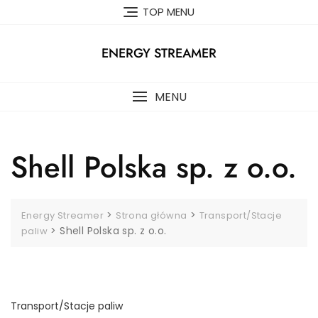
Skip
TOP MENU
to
content
ENERGY STREAMER
MENU
Shell Polska sp. z o.o.
>
>
Energy Streamer
Strona główna
Transport/Stacje
>
Shell Polska sp. z o.o.
paliw
Transport/Stacje paliw