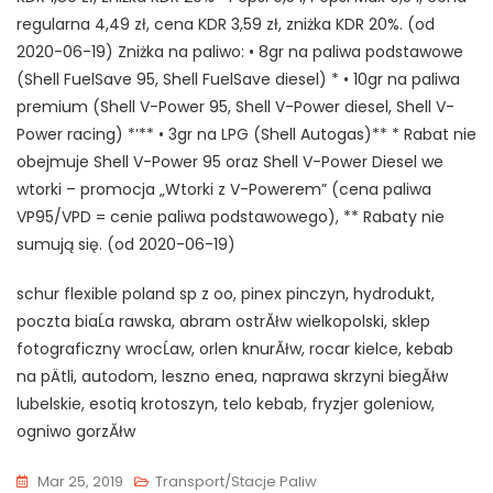
regularna 4,49 zł, cena KDR 3,59 zł, zniżka KDR 20%. (od
2020-06-19) Zniżka na paliwo: • 8gr na paliwa podstawowe
(Shell FuelSave 95, Shell FuelSave diesel) * • 10gr na paliwa
premium (Shell V-Power 95, Shell V-Power diesel, Shell V-
Power racing) *’** • 3gr na LPG (Shell Autogas)** * Rabat nie
obejmuje Shell V-Power 95 oraz Shell V-Power Diesel we
wtorki – promocja „Wtorki z V-Powerem” (cena paliwa
VP95/VPD = cenie paliwa podstawowego), ** Rabaty nie
sumują się. (od 2020-06-19)
schur flexible poland sp z oo, pinex pinczyn, hydrodukt,
poczta biaĹa rawska, abram ostrĂłw wielkopolski, sklep
fotograficzny wrocĹaw, orlen knurĂłw, rocar kielce, kebab
na pÄtli, autodom, leszno enea, naprawa skrzyni biegĂłw
lubelskie, esotiq krotoszyn, telo kebab, fryzjer goleniow,
ogniwo gorzĂłw
Mar 25, 2019
Transport/Stacje Paliw