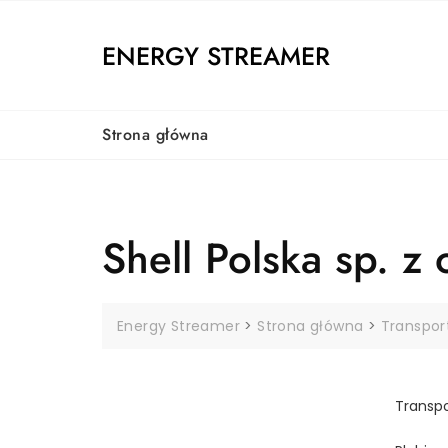
Skip
to
ENERGY STREAMER
content
Strona główna
Shell Polska sp. z 
Energy Streamer
>
Strona główna
>
Transpor
Transpo