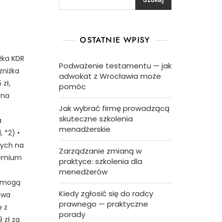
OSTATNIE WPISY
iżka KDR
Podważenie testamentu — jak
zniżka
adwokat z Wrocławia może
zł,
pomóc
rna
a
Jak wybrać firmę prowadzącą
skuteczne szkolenia
a
menadżerskie
 *2) •
rych na
Zarządzanie zmianą w
remium
praktyce: szkolenia dla
menedżerów
e mogą
Kiedy zgłosić się do radcy
iwa
prawnego — praktyczne
 z
porady
 zł za