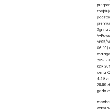
program
znajduj
podstaw
premium
3gr na 
V-Power
VP95/VP
06-19) 
malaga,
20%, • 
KDR 20%
cena KDR
4,49 zł
29,99 z
gdzie z
mechanik
warszawa