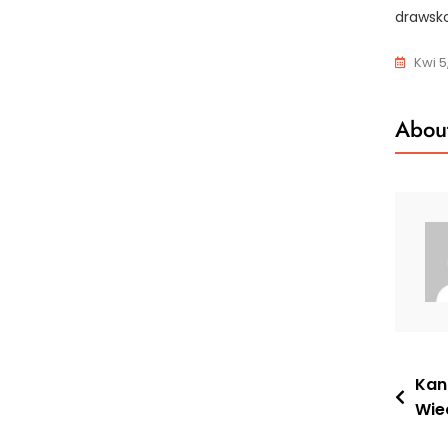
drawsk
Kwi 5
About
Nawi
Kan
Wie
wpis