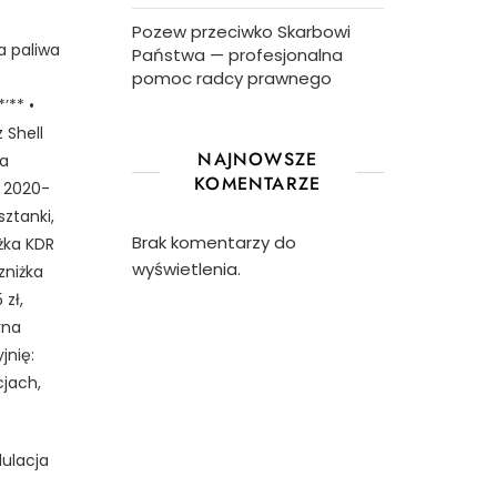
e
Pozew przeciwko Skarbowi
a paliwa
Państwa — profesjonalna
pomoc radcy prawnego
’** •
 Shell
NAJNOWSZE
wa
KOMENTARZE
d 2020-
ztanki,
Brak komentarzy do
iżka KDR
wyświetlenia.
zniżka
zł,
rna
jnię:
cjach,
dulacja