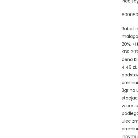
Plebisc
800080
Rabat n
malaga,
20%, • 
KDR 20%
cena KDR
4,49 zł
podstaw
premium
3gr na 
stacjac
w cenie
podlega
ulec zm
premium
innymi 