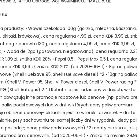
ytowa 3, 14-100 Ostróda, woj. WARMIŃSKO-MAZURSKIE
014
a produkty: • Wawel czekolada 100g (gorzka, mleczna, kasztanki,
 tikitaki, krówkowa), cena regularna 4,99 zł, cena KDR 3,99 zł, zn
Hot dog z parówką 130g, cena regularna 4,99 zł, cena KDR 3,99 zł, 
, • Woda deli2go (gazowana, niegazowana), cena regularna 2,35 
 1,89 zł, zniżka KDR 20% • Pepsi 0,5 l, Pepsi Max 0,5 l, cena regula
, cena KDR 3,59 zł, zniżka KDR 20%. (od 2020-06-11) • 8gr na paliw
owe (Shell FuelSave 95, Shell FuelSave diesel) *2 • 10gr na paliw
 (Shell V-Power 95, Shell V-Power diesel, Shell V-Power racing *1,
LPG (Shell Autogas) 2 * 1 Rabat nie jest udzielany w dniach, w któ
h obwiązują inne promocje rabatowe lub cenowe (np. paliwa p
 paliw podstawowych lub w dni, w których ceny paliw premium
ją obniżce cenowej- aktualnie jest to wtorek i czwartek – dni t
ianie, przy zachowaniu tej samej liczby dni w tygodniu, kiedy pal
 posiadają cenę paliw podstawowych) *2 rabaty nie sumuje się
promocjami cenowymi. (od 2020-06-11) • Zniżka na myjnię: 29,99