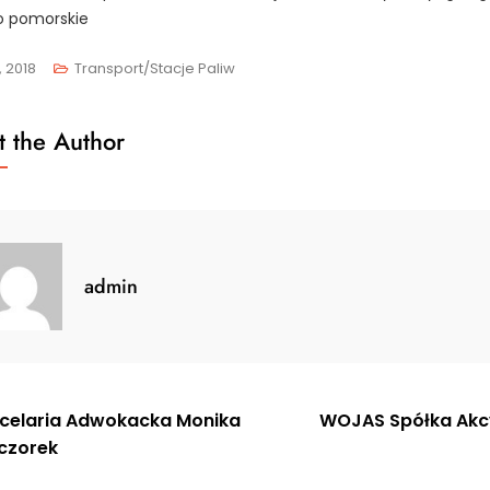
o pomorskie
, 2018
Transport/Stacje Paliw
 the Author
admin
gacja
celaria Adwokacka Monika
WOJAS Spółka Akc
czorek
u