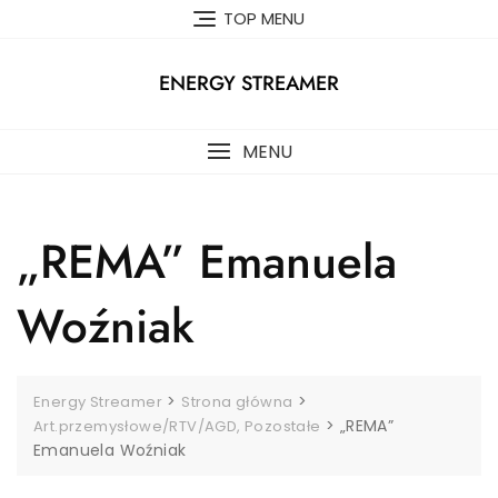
Skip
TOP MENU
to
content
ENERGY STREAMER
MENU
„REMA” Emanuela
Woźniak
>
>
Energy Streamer
Strona główna
>
„REMA”
Art.przemysłowe/RTV/AGD, Pozostałe
Emanuela Woźniak