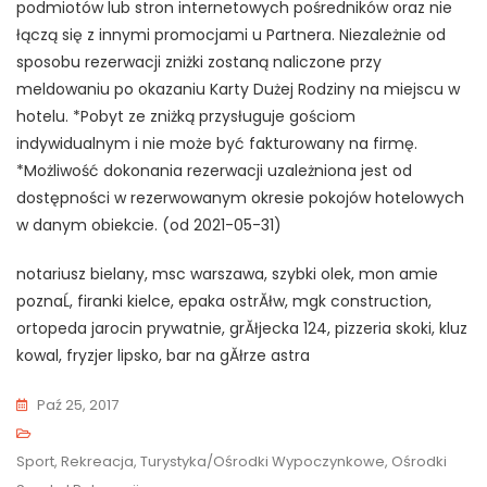
podmiotów lub stron internetowych pośredników oraz nie
łączą się z innymi promocjami u Partnera. Niezależnie od
sposobu rezerwacji zniżki zostaną naliczone przy
meldowaniu po okazaniu Karty Dużej Rodziny na miejscu w
hotelu. *Pobyt ze zniżką przysługuje gościom
indywidualnym i nie może być fakturowany na firmę.
*Możliwość dokonania rezerwacji uzależniona jest od
dostępności w rezerwowanym okresie pokojów hotelowych
w danym obiekcie. (od 2021-05-31)
notariusz bielany, msc warszawa, szybki olek, mon amie
poznaĹ, firanki kielce, epaka ostrĂłw, mgk construction,
ortopeda jarocin prywatnie, grĂłjecka 124, pizzeria skoki, kluz
kowal, fryzjer lipsko, bar na gĂłrze astra
Paź 25, 2017
Sport, Rekreacja, Turystyka/Ośrodki Wypoczynkowe, Ośrodki