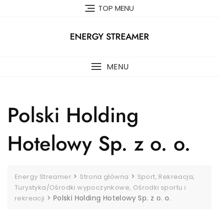
Skip
TOP MENU
to
content
ENERGY STREAMER
MENU
Polski Holding
Hotelowy Sp. z o. o.
>
>
Energy Streamer
Strona główna
Sport, Rekreacja,
Turystyka/Ośrodki wypoczynkowe, Ośrodki sportu i
>
Polski Holding Hotelowy Sp. z o. o.
rekreacji