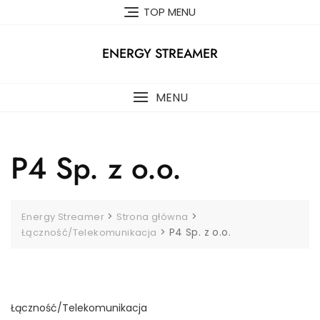
Skip
TOP MENU
to
content
ENERGY STREAMER
MENU
P4 Sp. z o.o.
>
>
Energy Streamer
Strona główna
>
P4 Sp. z o.o.
Łączność/Telekomunikacja
Łączność/Telekomunikacja