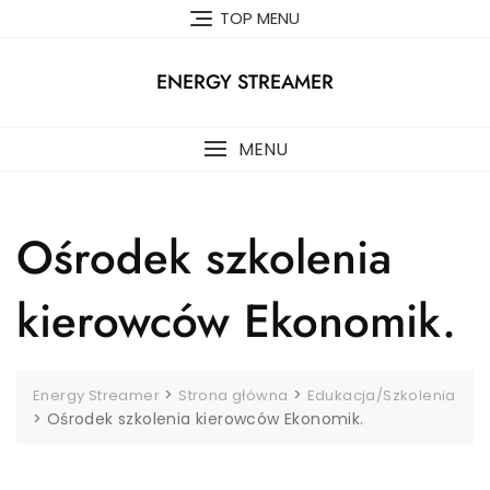
Skip
TOP MENU
to
content
ENERGY STREAMER
MENU
Ośrodek szkolenia
kierowców Ekonomik.
>
>
Energy Streamer
Strona główna
Edukacja/Szkolenia
>
Ośrodek szkolenia kierowców Ekonomik.