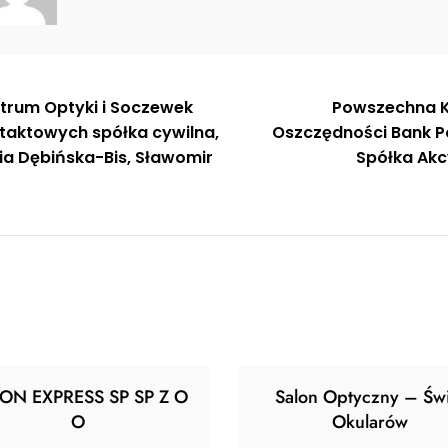
gacja
trum Optyki i Soczewek
Powszechna 
taktowych spółka cywilna,
Oszczędności Bank Po
u
lia Dębińska-Bis, Sławomir
Spółka Akc
ION EXPRESS SP SP Z O
Salon Optyczny – Świ
O
Okularów