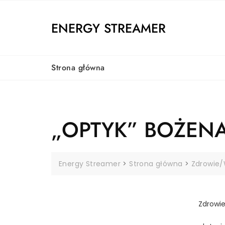
Skip
to
ENERGY STREAMER
content
Strona główna
„OPTYK” BOŻENA
Energy Streamer
>
Strona główna
>
Zdrowie
Zdrowi