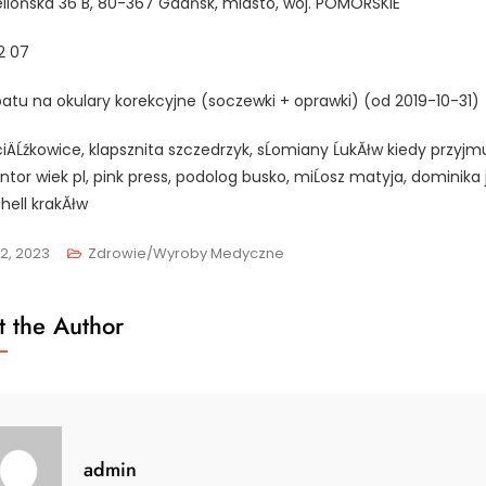
iellońska 36 B, 80-367 Gdańsk, miasto, woj. POMORSKIE
2 07
atu na okulary korekcyjne (soczewki + oprawki) (od 2019-10-31)
ciÄĹźkowice, klapsznita szczedrzyk, sĹomiany ĹukĂłw kiedy przyjmu
tor wiek pl, pink press, podolog busko, miĹosz matyja, dominika j
shell krakĂłw
2, 2023
Zdrowie/Wyroby Medyczne
 the Author
admin