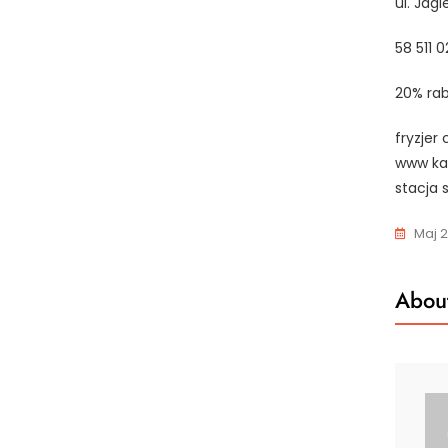
ul. Jag
58 511 0
20% rab
fryzjer 
www kan
stacja 
Maj 2
About