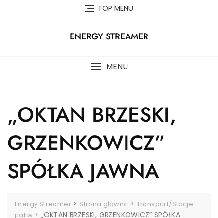
Skip
TOP MENU
to
content
ENERGY STREAMER
MENU
„OKTAN BRZESKI,
GRZENKOWICZ”
SPÓŁKA JAWNA
>
>
Energy Streamer
Strona główna
Transport/Stacje
>
„OKTAN BRZESKI, GRZENKOWICZ” SPÓŁKA
paliw