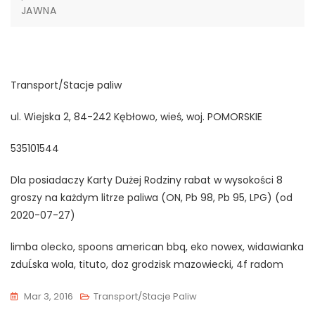
JAWNA
Transport/Stacje paliw
ul. Wiejska 2, 84-242 Kębłowo, wieś, woj. POMORSKIE
535101544
Dla posiadaczy Karty Dużej Rodziny rabat w wysokości 8
groszy na każdym litrze paliwa (ON, Pb 98, Pb 95, LPG) (od
2020-07-27)
limba olecko, spoons american bbq, eko nowex, widawianka
zduĹska wola, tituto, doz grodzisk mazowiecki, 4f radom
Mar 3, 2016
Transport/Stacje Paliw