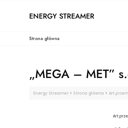
Skip
to
ENERGY STREAMER
content
Strona główna
„MEGA – MET” s.
Energy Streamer
>
Strona główna
>
Art.prze
Art.prz