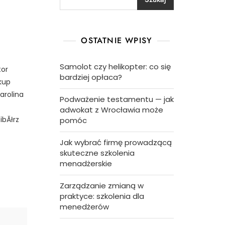
OSTATNIE WPISY
Samolot czy helikopter: co się
tor
bardziej opłaca?
kup
arolina
Podważenie testamentu — jak
adwokat z Wrocławia może
ibĂłrz
pomóc
Jak wybrać firmę prowadzącą
skuteczne szkolenia
menadżerskie
Zarządzanie zmianą w
praktyce: szkolenia dla
menedżerów