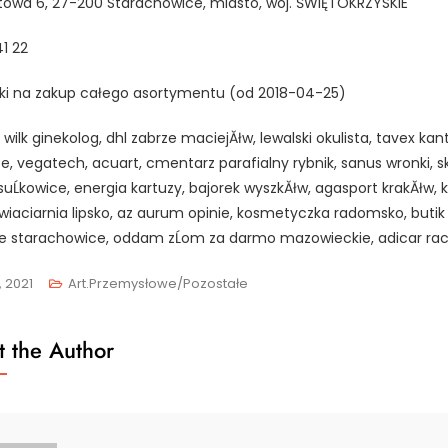
rtowa 6, 27-200 Starachowice, miasto, woj. ŚWIĘTOKRZYSKIE
41 22
żki na zakup całego asortymentu (od 2018-04-25)
wilk ginekolog, dhl zabrze maciejĂłw, lewalski okulista, tavex kan
e, vegatech, acuart, cmentarz parafialny rybnik, sanus wronki, s
suĹkowice, energia kartuzy, bajorek wyszkĂłw, agasport krakĂłw, k
kwiaciarnia lipsko, az aurum opinie, kosmetyczka radomsko, butik
e starachowice, oddam zĹom za darmo mazowieckie, adicar rac
, 2021
Art.przemysłowe/Pozostałe
 the Author