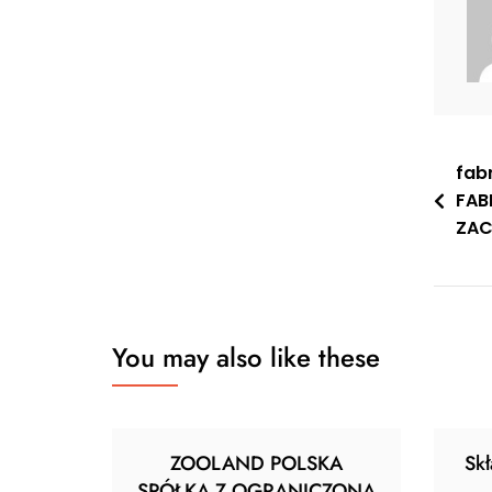
Nawi
fab
FAB
wpis
ZAC
You may also like these
ZOOLAND POLSKA
Sk
SPÓŁKA Z OGRANICZONĄ