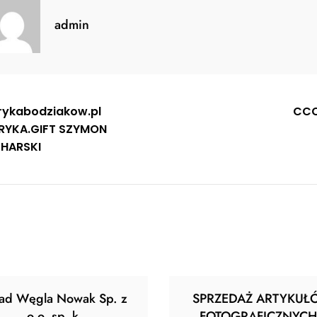
admin
gacja
rykabodziakow.pl
CCC
RYKA.GIFT SZYMON
u
HARSKI
ład Węgla Nowak Sp. z
SPRZEDAŻ ARTYKUŁ
o.o. sp. k.
FOTOGRAFICZNYCH 