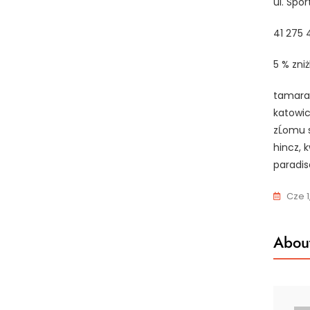
ul. Spo
41 275 
5 % zni
tamara 
katowic
zĹomu 
hincz, 
paradis
Cze 1
About