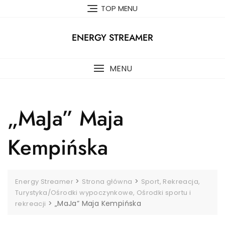
Skip
TOP MENU
to
content
ENERGY STREAMER
MENU
„MaJa” Maja
Kempińska
>
>
Energy Streamer
Strona główna
Sport, Rekreacja,
Turystyka/Ośrodki wypoczynkowe, Ośrodki sportu i
>
„MaJa” Maja Kempińska
rekreacji