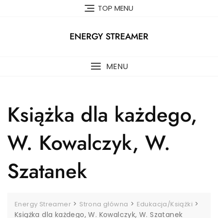
Skip
TOP MENU
to
content
ENERGY STREAMER
MENU
Książka dla każdego,
W. Kowalczyk, W.
Szatanek
>
>
>
Energy Streamer
Strona główna
Edukacja/Książki
Książka dla każdego, W. Kowalczyk, W. Szatanek