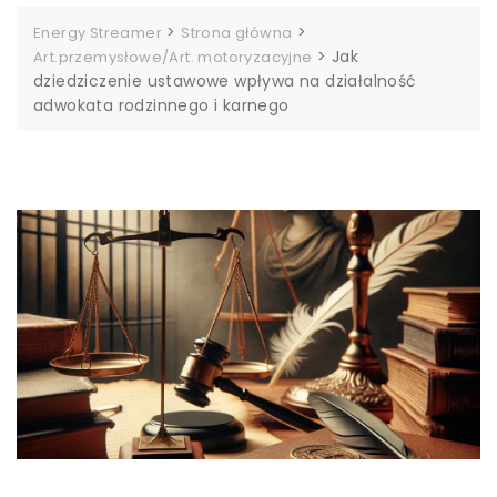
>
>
Energy Streamer
Strona główna
>
Jak
Art.przemysłowe/Art. motoryzacyjne
dziedziczenie ustawowe wpływa na działalność
adwokata rodzinnego i karnego