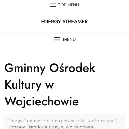
Skip
TOP MENU
to
content
ENERGY STREAMER
MENU
Gminny Ośrodek
Kultury w
Wojciechowie
>
>
>
Energy Streamer
Strona główna
Kultura/Muzeum
Gminny Ośrodek Kultury w Wojciechowie