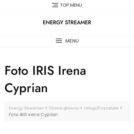
Skip
TOP MENU
to
content
ENERGY STREAMER
MENU
Foto IRIS Irena
Cyprian
>
>
>
Energy Streamer
Strona główna
Usługi/Pozostałe
Foto IRIS Irena Cyprian