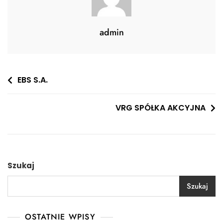
admin
Nawigacja
EBS S.A.
wpisu
VRG SPÓŁKA AKCYJNA
Szukaj
Szukaj
OSTATNIE WPISY