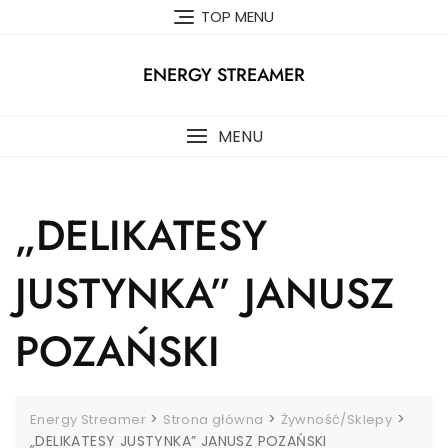
Skip
TOP MENU
to
content
ENERGY STREAMER
MENU
„DELIKATESY
JUSTYNKA” JANUSZ
POZAŃSKI
>
>
>
Energy Streamer
Strona główna
Żywność/Sklepy
„DELIKATESY JUSTYNKA” JANUSZ POZAŃSKI