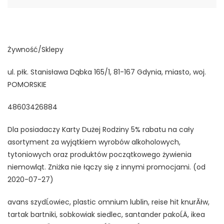
Żywność/Sklepy
ul. płk. Stanisława Dąbka 165/1, 81-167 Gdynia, miasto, woj.
POMORSKIE
48603426884
Dla posiadaczy Karty Dużej Rodziny 5% rabatu na cały
asortyment za wyjątkiem wyrobów alkoholowych,
tytoniowych oraz produktów początkowego żywienia
niemowląt. Zniżka nie łączy się z innymi promocjami. (od
2020-07-27)
avans szydĹowiec, plastic omnium lublin, reise hit knurĂłw,
tartak bartniki, sobkowiak siedlec, santander pakoĹÄ, ikea