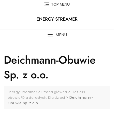
Skip
TOP MENU
to
content
ENERGY STREAMER
MENU
Deichmann-Obuwie
Sp. z o.o.
>
>
Energy Streamer
Strona główna
Odzież i
>
Deichmann-
obuwie/Dla dorosłych, Dla dzieci
Obuwie Sp. z o.o.