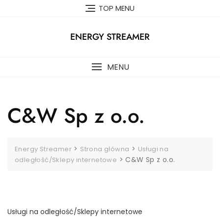
Skip
TOP MENU
to
content
ENERGY STREAMER
MENU
C&W Sp z o.o.
>
>
Energy Streamer
Strona główna
Usługi na
>
C&W Sp z o.o.
odległość/Sklepy internetowe
Usługi na odległość/Sklepy internetowe