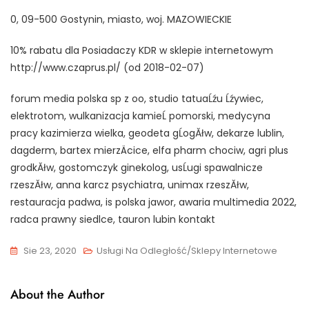
0, 09-500 Gostynin, miasto, woj. MAZOWIECKIE
10% rabatu dla Posiadaczy KDR w sklepie internetowym
http://www.czaprus.pl/ (od 2018-02-07)
forum media polska sp z oo, studio tatuaĹźu Ĺźywiec,
elektrotom, wulkanizacja kamieĹ pomorski, medycyna
pracy kazimierza wielka, geodeta gĹogĂłw, dekarze lublin,
dagderm, bartex mierzÄcice, elfa pharm chociw, agri plus
grodkĂłw, gostomczyk ginekolog, usĹugi spawalnicze
rzeszĂłw, anna karcz psychiatra, unimax rzeszĂłw,
restauracja padwa, is polska jawor, awaria multimedia 2022,
radca prawny siedlce, tauron lubin kontakt
Sie 23, 2020
Usługi Na Odległość/Sklepy Internetowe
About the Author