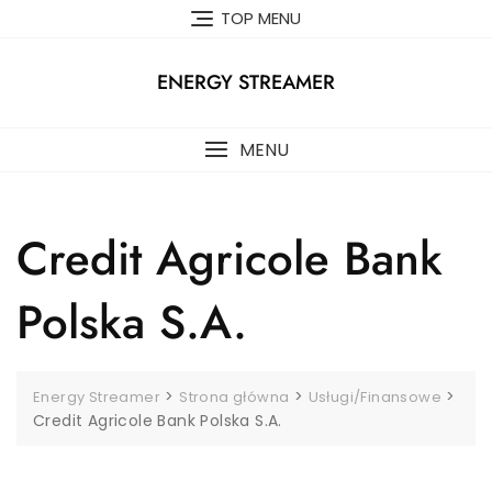
Skip
TOP MENU
to
content
ENERGY STREAMER
MENU
Credit Agricole Bank
Polska S.A.
>
>
>
Energy Streamer
Strona główna
Usługi/Finansowe
Credit Agricole Bank Polska S.A.