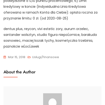
podwyższone o 0,10 punktu procentowego; 6) Limit
kredytowy w koncie (Indywidualna Linia Kredytowa
oferowana w ramach Konta dla Ciebie): opłata roczna za
przyznanie limitu: 0 zł. (od 2020-08-25)
dentus plus, reycon, vivi estetic zory, aurum orzelec,
santander wolsztyn, studio figura niepoĹomice, barakuda
sosnowiec, maciej kozak tychy, kosmetyczka trzebinia,
paznokcie wĹocĹawek
Mar 15, 2018
Usługi/Finansowe
About the Author