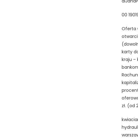
alJanaPa
00 1901
Oferta 
otwarci
(dowoln
karty d
kraju –
bankoma
Rachun
kapital
procent
oferowa
zł. (od
kwiacia
hydraul
warszaw