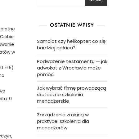
OSTATNIE WPISY
zpłatne
 Ciebie
Samolot czy helikopter: co się
kowanie
bardziej opłaca?
matów w
Podważenie testamentu — jak
0 zł 5)
adwokat z Wrocławia może
pomóc
na
Jak wybrać firmę prowadzącą
owa
skuteczne szkolenia
itu: 0
menadżerskie
Zarządzanie zmianą w
praktyce: szkolenia dla
menedżerów
yczyn,