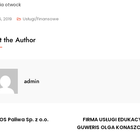
ia otwock
5, 2019
Usługi/Finansowe
 the Author
admin
gacja
S Paliwa Sp. z o.o.
FIRMA USŁUGI EDUKAC
GUWERIS OLGA KONASZ
u