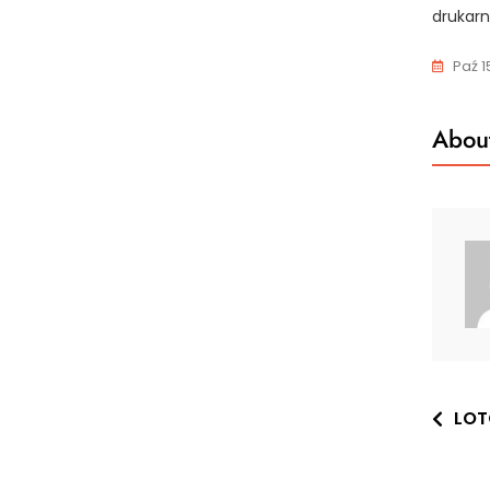
drukarn
Paź 1
About
Nawi
LOTO
wpis