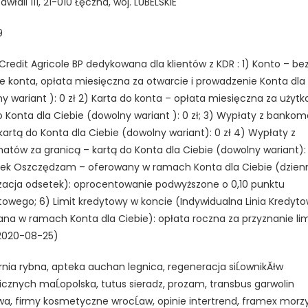
właII 111, 21-010 Łęczna, woj. LUBELSKIE
9
Credit Agricole BP dedykowana dla klientów z KDR : 1) Konto – be
e konta, opłata miesięczna za otwarcie i prowadzenie Konta dla
y wariant ): 0 zł 2) Karta do konta – opłata miesięczna za użyt
o Konta dla Ciebie (dowolny wariant ): 0 zł; 3) Wypłaty z banko
 kartą do Konta dla Ciebie (dowolny wariant): 0 zł 4) Wypłaty z
tów za granicą – kartą do Konta dla Ciebie (dowolny wariant): 
ek Oszczędzam – oferowany w ramach Konta dla Ciebie (dzien
izacja odsetek): oprocentowanie podwyższone o 0,10 punktu
owego; 6) Limit kredytowy w koncie (Indywidualna Linia Kredyt
na w ramach Konta dla Ciebie): opłata roczna za przyznanie lim
 2020-08-25)
rnia rybna, apteka auchan legnica, regeneracja siĹownikĂłw
icznych maĹopolska, tutus sieradz, prozam, transbus garwolin
a, firmy kosmetyczne wrocĹaw, opinie intertrend, framex morz