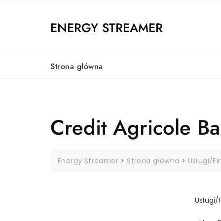
Skip
to
ENERGY STREAMER
content
Strona główna
Credit Agricole Ba
Energy Streamer
>
Strona główna
>
Usługi/F
Usługi/