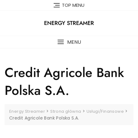
Skip
TOP MENU
to
content
ENERGY STREAMER
MENU
Credit Agricole Bank
Polska S.A.
>
>
>
Energy Streamer
Strona główna
Usługi/Finansowe
Credit Agricole Bank Polska S.A.