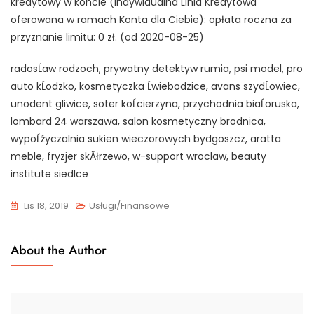
kredytowy w koncie (Indywidualna Linia Kredytowa
oferowana w ramach Konta dla Ciebie): opłata roczna za
przyznanie limitu: 0 zł. (od 2020-08-25)
radosĹaw rodzoch, prywatny detektyw rumia, psi model, pro
auto kĹodzko, kosmetyczka Ĺwiebodzice, avans szydĹowiec,
unodent gliwice, soter koĹcierzyna, przychodnia biaĹoruska,
lombard 24 warszawa, salon kosmetyczny brodnica,
wypoĹźyczalnia sukien wieczorowych bydgoszcz, aratta
meble, fryzjer skĂłrzewo, w-support wroclaw, beauty
institute siedlce
Lis 18, 2019
Usługi/Finansowe
About the Author