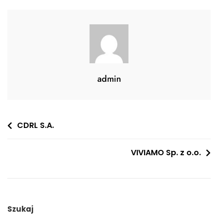
admin
Nawigacja
CDRL S.A.
wpisu
VIVIAMO Sp. z o.o.
Szukaj