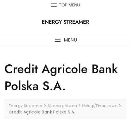
Skip
TOP MENU
to
content
ENERGY STREAMER
MENU
Credit Agricole Bank
Polska S.A.
>
>
>
Energy Streamer
Strona główna
Usługi/Finansowe
Credit Agricole Bank Polska S.A.