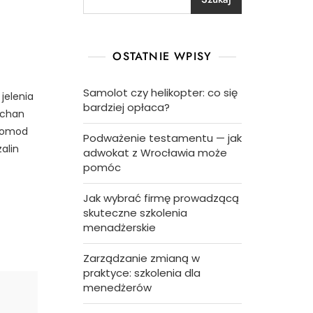
OSTATNIE WPISY
Samolot czy helikopter: co się
 jelenia
bardziej opłaca?
auchan
promod
Podważenie testamentu — jak
alin
adwokat z Wrocławia może
pomóc
Jak wybrać firmę prowadzącą
skuteczne szkolenia
menadżerskie
Zarządzanie zmianą w
praktyce: szkolenia dla
menedżerów