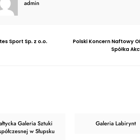
admin
gacja
es Sport Sp. z o.o.
Polski Koncern Naftowy O
Spółka Akc
u
ałtycka Galeria Sztuki
Galeria Labirynt
półczesnej w Słupsku