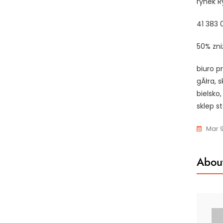
rynek R
41 383 
50% zni
biuro p
gĂłra, s
bielsko,
sklep s
Mar 9
About