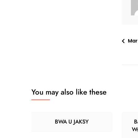
Nawi
Mart
wpis
You may also like these
BWA U JAKSY
B
Ws