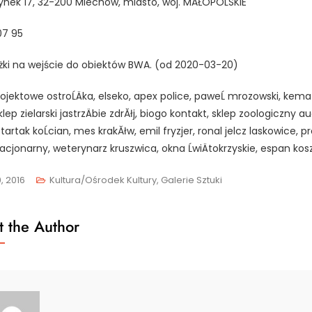
ynek 17, 32-200 Miechów, miasto, woj. MAŁOPOLSKIE
07 95
żki na wejście do obiektów BWA. (od 2020-03-20)
rojektowe ostroĹÄka, elseko, apex police, paweĹ mrozowski, kema
klep zielarski jastrzÄbie zdrĂłj, biogo kontakt, sklep zoologiczny 
 tartak koĹcian, mes krakĂłw, emil fryzjer, ronal jelcz laskowice, 
tacjonarny, weterynarz kruszwica, okna ĹwiÄtokrzyskie, espan kosz
, 2016
Kultura/Ośrodek Kultury, Galerie Sztuki
 the Author