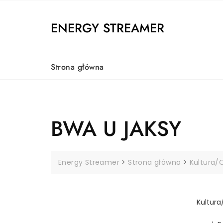
Skip
to
ENERGY STREAMER
content
Strona główna
BWA U JAKSY
Energy Streamer
>
Strona główna
>
Kultura/O
Kultura