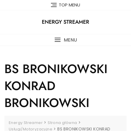
Skip
TOP MENU
to
content
ENERGY STREAMER
MENU
BS BRONIKOWSKI
KONRAD
BRONIKOWSKI
>
>
Energy Streamer
Strona główna
>
BS BRONIKOWSKI KONRAD
Usługi/Motoryzacyjne