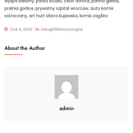
wyspa bielizny, patka studio, cibor dorota, panna gierka,
pralnia gorlice, prywatny szpital wrocĹaw, auto komis
soĹniczany, art hurt izbica kujawska, komis zagĂłrz
Cze 3, 2020
Usługi/Motoryzacyjne
About the Author
admin