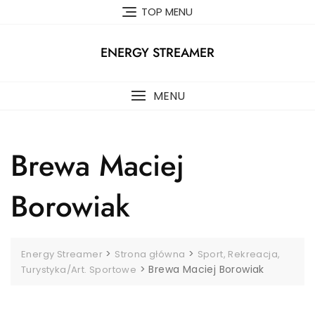
Skip
TOP MENU
to
content
ENERGY STREAMER
MENU
Brewa Maciej
Borowiak
>
>
Energy Streamer
Strona główna
Sport, Rekreacja,
>
Brewa Maciej Borowiak
Turystyka/Art. Sportowe