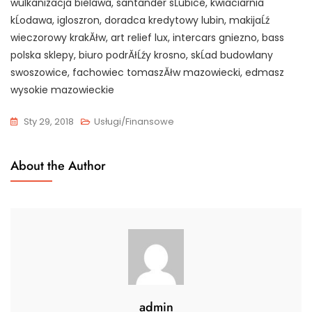
wulkanizacja bielawa, santander sĹubice, kwiaciarnia
kĹodawa, igloszron, doradca kredytowy lubin, makijaĹź
wieczorowy krakĂłw, art relief lux, intercars gniezno, bass
polska sklepy, biuro podrĂłĹźy krosno, skĹad budowlany
swoszowice, fachowiec tomaszĂłw mazowiecki, edmasz
wysokie mazowieckie
Sty 29, 2018
Usługi/Finansowe
About the Author
admin