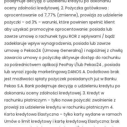
podejmuje decyzję o udzieleniu kredytu po dokonaniu
oceny zdolności kredytowej. 2. Pożyczka gotówkowa :
oprocentowanie od 7,77% (zmienne), prowizja za udzielenie
pożyczki – od 3% – warunki, które powinien spełnić klient
aby uzyskać promocyjne oprocentowanie: posiada lub
zawrze umowę o rachunek typu ROR z wpływami / bądź
zadeklaruje wpływ wynagrodzenia, posiada lub zawrze
umowę o Pekao24 (Umowę Generalną) i najpóźniej z chwilą
zawarcia umowy o pożyczkę aktywuje dostęp do rachunku
za pośrednictwem aplikacji PeoPay i/lub Pekao24 , posiada
lub wyrazi zgodę marketingową DANOS A. Dodatkowo brak
jest możliwości spłaty pożyczek posiadanych już w Banku
Pekao S.A. Bank podejmuje decyzję o udzieleniu kredytu po
dokonaniu oceny zdolności kredytowej. 3. Kredyt w
rachunku płatniczym – tylko nowe pożyczki: zwolnienie z
prowizji za udzielenie kredytu w rachunku płatniczym 4.
Karta kredytowa Elastyczna – tylko karty wydane w ramach
Umów o limit kredytowy i kartę kredytową Elastyczna: brak