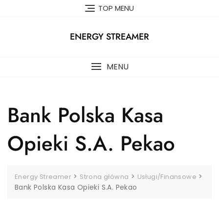
Skip
TOP MENU
to
content
ENERGY STREAMER
MENU
Bank Polska Kasa
Opieki S.A. Pekao
>
>
>
Energy Streamer
Strona główna
Usługi/Finansowe
Bank Polska Kasa Opieki S.A. Pekao