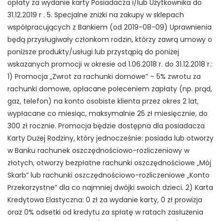
opłaty za wydanie karty Posiadacza i/lub Użytkownika do
31.12.2019 r . 5. Specjalne zniżki na zakupy w sklepach
współpracujących z Bankiem (od 2019-08-09) Uprawnienia
będą przysługiwały członkom rodzin, którzy zawrą umowy o
poniższe produkty/usługi lub przystąpią do poniżej
wskazanych promocji w okresie od 1.06.2018 r. do 31.12.2018 r.:
1) Promocja „Zwrot za rachunki domowe” – 5% zwrotu za
rachunki domowe, opłacane poleceniem zapłaty (np. prąd,
gaz, telefon) na konto osobiste klienta przez okres 2 lat,
wypłacane co miesiąc, maksymalnie 25 zł miesięcznie, do
300 zł rocznie. Promocja będzie dostępna dla posiadacza
Karty Dużej Rodziny, który jednocześnie: posiada lub otworzy
w Banku rachunek oszczędnościowo-rozliczeniowy w
złotych, otworzy bezpłatne rachunki oszczędnościowe „Mój
Skarb” lub rachunki oszczędnościowo-rozliczeniowe „Konto
Przekorzystne” dla co najmniej dwójki swoich dzieci. 2) Karta
Kredytowa Elastyczna: 0 zł za wydanie karty, 0 zł prowizja
oraz 0% odsetki od kredytu za spłatę w ratach zasłużenia