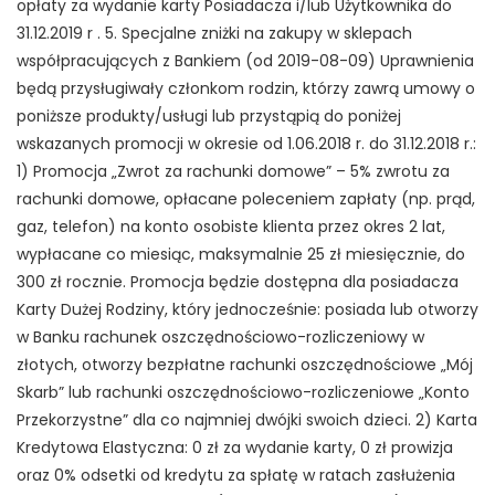
opłaty za wydanie karty Posiadacza i/lub Użytkownika do
31.12.2019 r . 5. Specjalne zniżki na zakupy w sklepach
współpracujących z Bankiem (od 2019-08-09) Uprawnienia
będą przysługiwały członkom rodzin, którzy zawrą umowy o
poniższe produkty/usługi lub przystąpią do poniżej
wskazanych promocji w okresie od 1.06.2018 r. do 31.12.2018 r.:
1) Promocja „Zwrot za rachunki domowe” – 5% zwrotu za
rachunki domowe, opłacane poleceniem zapłaty (np. prąd,
gaz, telefon) na konto osobiste klienta przez okres 2 lat,
wypłacane co miesiąc, maksymalnie 25 zł miesięcznie, do
300 zł rocznie. Promocja będzie dostępna dla posiadacza
Karty Dużej Rodziny, który jednocześnie: posiada lub otworzy
w Banku rachunek oszczędnościowo-rozliczeniowy w
złotych, otworzy bezpłatne rachunki oszczędnościowe „Mój
Skarb” lub rachunki oszczędnościowo-rozliczeniowe „Konto
Przekorzystne” dla co najmniej dwójki swoich dzieci. 2) Karta
Kredytowa Elastyczna: 0 zł za wydanie karty, 0 zł prowizja
oraz 0% odsetki od kredytu za spłatę w ratach zasłużenia