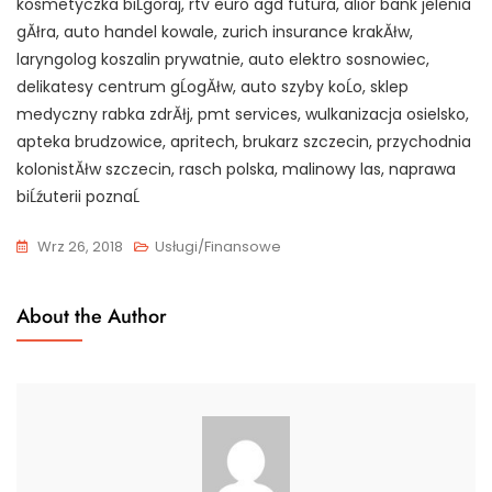
kosmetyczka biĹgoraj, rtv euro agd futura, alior bank jelenia
gĂłra, auto handel kowale, zurich insurance krakĂłw,
laryngolog koszalin prywatnie, auto elektro sosnowiec,
delikatesy centrum gĹogĂłw, auto szyby koĹo, sklep
medyczny rabka zdrĂłj, pmt services, wulkanizacja osielsko,
apteka brudzowice, apritech, brukarz szczecin, przychodnia
kolonistĂłw szczecin, rasch polska, malinowy las, naprawa
biĹźuterii poznaĹ
Wrz 26, 2018
Usługi/Finansowe
About the Author