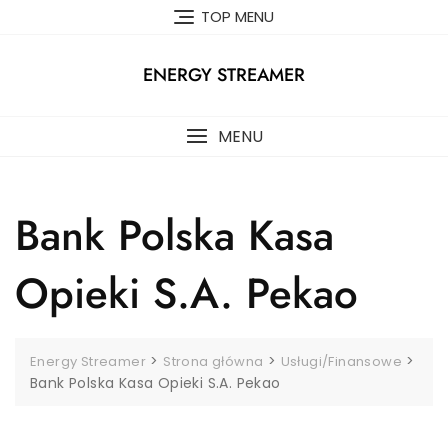
Skip
TOP MENU
to
content
ENERGY STREAMER
MENU
Bank Polska Kasa
Opieki S.A. Pekao
>
>
>
Energy Streamer
Strona główna
Usługi/Finansowe
Bank Polska Kasa Opieki S.A. Pekao