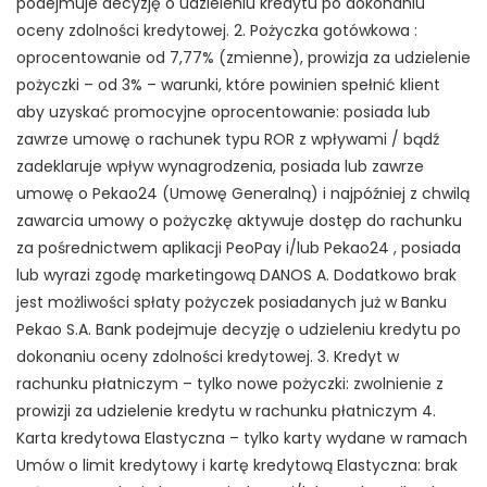
podejmuje decyzję o udzieleniu kredytu po dokonaniu
oceny zdolności kredytowej. 2. Pożyczka gotówkowa :
oprocentowanie od 7,77% (zmienne), prowizja za udzielenie
pożyczki – od 3% – warunki, które powinien spełnić klient
aby uzyskać promocyjne oprocentowanie: posiada lub
zawrze umowę o rachunek typu ROR z wpływami / bądź
zadeklaruje wpływ wynagrodzenia, posiada lub zawrze
umowę o Pekao24 (Umowę Generalną) i najpóźniej z chwilą
zawarcia umowy o pożyczkę aktywuje dostęp do rachunku
za pośrednictwem aplikacji PeoPay i/lub Pekao24 , posiada
lub wyrazi zgodę marketingową DANOS A. Dodatkowo brak
jest możliwości spłaty pożyczek posiadanych już w Banku
Pekao S.A. Bank podejmuje decyzję o udzieleniu kredytu po
dokonaniu oceny zdolności kredytowej. 3. Kredyt w
rachunku płatniczym – tylko nowe pożyczki: zwolnienie z
prowizji za udzielenie kredytu w rachunku płatniczym 4.
Karta kredytowa Elastyczna – tylko karty wydane w ramach
Umów o limit kredytowy i kartę kredytową Elastyczna: brak