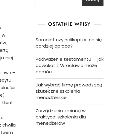
OSTATNIE WPISY
o
i w
Samolot czy helikopter: co się
tów,
bardziej opłaca?
ertą
jmniej
Podważenie testamentu — jak
adwokat z Wrocławia może
pomóc
aniowe –
redytu
Jak wybrać firmę prowadzącą
olności
skuteczne szkolenia
e),
menadżerskie
 klient
o
Zarządzanie zmianą w
praktyce: szkolenia dla
a,
menedżerów
 chwilą
ictwem