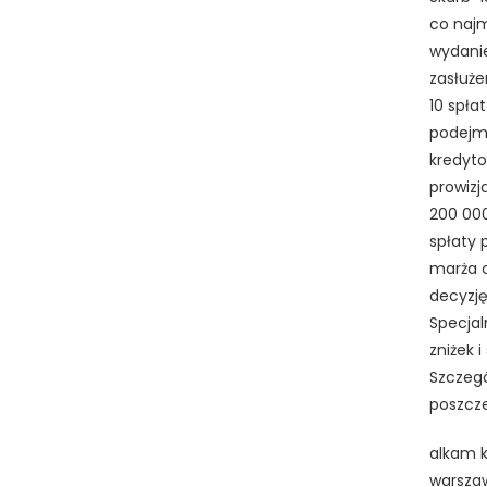
co najm
wydanie
zasłuże
10 spła
podejmu
kredyto
prowizj
200 000
spłaty 
marża o
decyzję
Specjal
zniżek 
Szczeg
poszcze
alkam k
warszaw