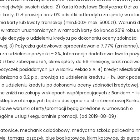
niej dwójki swoich dzieci. 2) Karta Kredytowa Elastyczna: 0 zł za
 karty, 0 zł prowizja oraz 0% odsetki od kredytu za spłatę w rata
nia karty lub kwoty transakcji (min.500zł mak. 5000zł). Warunki 
t w ratach uruchomionych w ramach karty do końca 2019 roku. 
je decyzję o udzieleniu kredytu po dokonaniu oceny zdolności
wej. 3) Pożyczka gotówkowa: oprocentowanie 7,77% (zmienne),
a za udzielenie pożyczki – 3%, Informacje dodatkowe: kwota poży
 zł bez zabezpieczeń, okres spłaty do 96 miesięcy, brak możliwo
pożyczek posiadanych już w Banku Pekao S.A. 4) Kredyt Mieszkan
bniżona o 0,2 p.p., prowizja za udzielenie kredytu – 1%. Bank pod
 o udzieleniu kredytu po dokonaniu oceny zdolności kredytowej.
ne zniżki na zakupy w sklepach współpracujących z Bankiem – lis
i sklepów oferujących będzie dostępna na str internetowej Banku
ółowe warunki oferty/promocji będą określone w umowach o
gólne usługi/Regulaminie promocji. (od 2019-08-09)
atowice, mechanik calodobowy, medyczna szkoĹa policealna nr
ie, tomasz jaszczyk, blue box katowice, kkim katowice, tjx euro