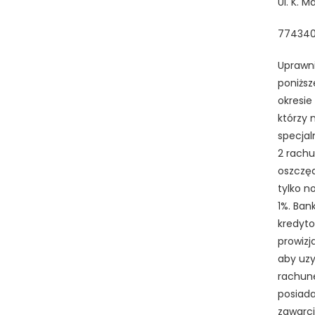
Ul. K. 
77434
Uprawni
poniższ
okresie 
którzy 
specjal
2 rachu
oszczęd
tylko n
1%. Ban
kredyto
prowizj
aby uz
rachune
posiada
zawarc