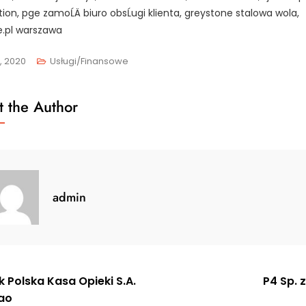
tion, pge zamoĹÄ biuro obsĹugi klienta, greystone stalowa wola,
.pl warszawa
6, 2020
Usługi/Finansowe
 the Author
admin
gacja
 Polska Kasa Opieki S.A.
P4 Sp. z
ao
u