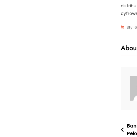
distribu
cyfrowe
Sty 1
About
Nawi
Bank
Pek
wpis