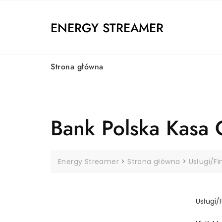
Skip
to
ENERGY STREAMER
content
Strona główna
Bank Polska Kasa 
Energy Streamer
>
Strona główna
>
Usługi/F
Usługi/