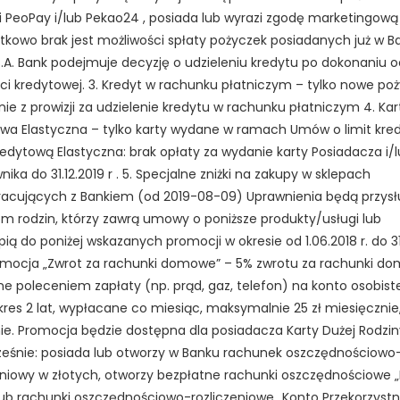
ji PeoPay i/lub Pekao24 , posiada lub wyrazi zgodę marketingow
tkowo brak jest możliwości spłaty pożyczek posiadanych już w B
.A. Bank podejmuje decyzję o udzieleniu kredytu po dokonaniu 
ci kredytowej. 3. Kredyt w rachunku płatniczym – tylko nowe poż
nie z prowizji za udzielenie kredytu w rachunku płatniczym 4. Kar
wa Elastyczna – tylko karty wydane w ramach Umów o limit kred
redytową Elastyczna: brak opłaty za wydanie karty Posiadacza i/
ika do 31.12.2019 r . 5. Specjalne zniżki na zakupy w sklepach
acujących z Bankiem (od 2019-08-09) Uprawnienia będą przysł
m rodzin, którzy zawrą umowy o poniższe produkty/usługi lub
pią do poniżej wskazanych promocji w okresie od 1.06.2018 r. do 31
Promocja „Zwrot za rachunki domowe” – 5% zwrotu za rachunki d
e poleceniem zapłaty (np. prąd, gaz, telefon) na konto osobiste
kres 2 lat, wypłacane co miesiąc, maksymalnie 25 zł miesięcznie
nie. Promocja będzie dostępna dla posiadacza Karty Dużej Rodziny
eśnie: posiada lub otworzy w Banku rachunek oszczędnościowo
eniowy w złotych, otworzy bezpłatne rachunki oszczędnościowe 
lub rachunki oszczędnościowo-rozliczeniowe „Konto Przekorzystn