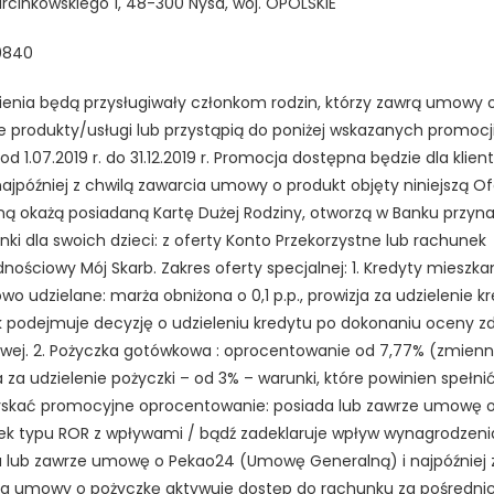
Marcinkowskiego 1, 48-300 Nysa, woj. OPOLSKIE
0840
enia będą przysługiwały członkom rodzin, którzy zawrą umowy 
e produkty/usługi lub przystąpią do poniżej wskazanych promocj
od 1.07.2019 r. do 31.12.2019 r. Promocja dostępna będzie dla klien
najpóźniej z chwilą zawarcia umowy o produkt objęty niniejszą Of
ną okażą posiadaną Kartę Dużej Rodziny, otworzą w Banku przyna
nki dla swoich dzieci: z oferty Konto Przekorzystne lub rachunek
nościowy Mój Skarb. Zakres oferty specjalnej: 1. Kredyty mieszk
owo udzielane: marża obniżona o 0,1 p.p., prowizja za udzielenie k
k podejmuje decyzję o udzieleniu kredytu po dokonaniu oceny zd
wej. 2. Pożyczka gotówkowa : oprocentowanie od 7,77% (zmienn
a za udzielenie pożyczki – od 3% – warunki, które powinien spełnić
yskać promocyjne oprocentowanie: posiada lub zawrze umowę 
k typu ROR z wpływami / bądź zadeklaruje wpływ wynagrodzeni
 lub zawrze umowę o Pekao24 (Umowę Generalną) i najpóźniej z
ia umowy o pożyczkę aktywuje dostęp do rachunku za pośredn