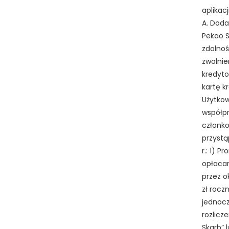
aplikac
A. Doda
Pekao S
zdolnoś
zwolnie
kredyto
kartę k
Użytkown
współpr
członko
przystą
r.: 1) 
opłacan
przez o
zł rocz
jednocz
rozlicz
Skarb” 