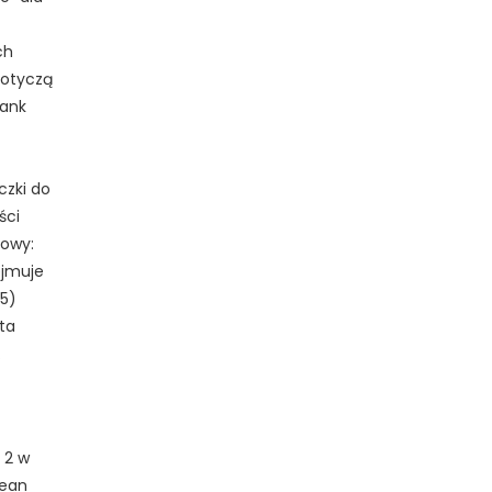
ch
dotyczą
Bank
czki do
ści
iowy:
ejmuje
 5)
ta
.
 2 w
pean