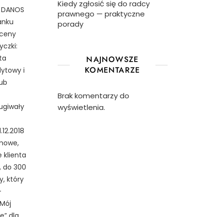
Kiedy zgłosić się do radcy
ą DANOS
prawnego — praktyczne
anku
porady
oceny
yczki:
ta
NAJNOWSZE
KOMENTARZE
ytowy i
lub
Brak komentarzy do
ugiwały
wyświetlenia.
.12.2018
omowe,
 klienta
, do 300
, który
-
„Mój
e” dla