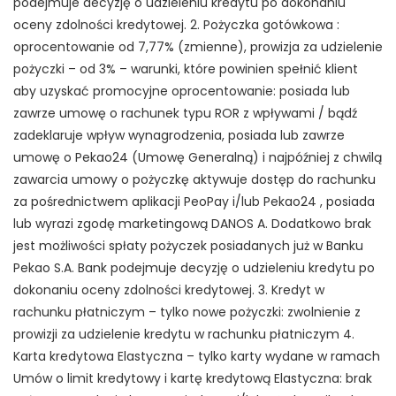
podejmuje decyzję o udzieleniu kredytu po dokonaniu
oceny zdolności kredytowej. 2. Pożyczka gotówkowa :
oprocentowanie od 7,77% (zmienne), prowizja za udzielenie
pożyczki – od 3% – warunki, które powinien spełnić klient
aby uzyskać promocyjne oprocentowanie: posiada lub
zawrze umowę o rachunek typu ROR z wpływami / bądź
zadeklaruje wpływ wynagrodzenia, posiada lub zawrze
umowę o Pekao24 (Umowę Generalną) i najpóźniej z chwilą
zawarcia umowy o pożyczkę aktywuje dostęp do rachunku
za pośrednictwem aplikacji PeoPay i/lub Pekao24 , posiada
lub wyrazi zgodę marketingową DANOS A. Dodatkowo brak
jest możliwości spłaty pożyczek posiadanych już w Banku
Pekao S.A. Bank podejmuje decyzję o udzieleniu kredytu po
dokonaniu oceny zdolności kredytowej. 3. Kredyt w
rachunku płatniczym – tylko nowe pożyczki: zwolnienie z
prowizji za udzielenie kredytu w rachunku płatniczym 4.
Karta kredytowa Elastyczna – tylko karty wydane w ramach
Umów o limit kredytowy i kartę kredytową Elastyczna: brak