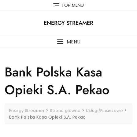
Skip
TOP MENU
to
content
ENERGY STREAMER
MENU
Bank Polska Kasa
Opieki S.A. Pekao
>
>
>
Energy Streamer
Strona główna
Usługi/Finansowe
Bank Polska Kasa Opieki S.A. Pekao