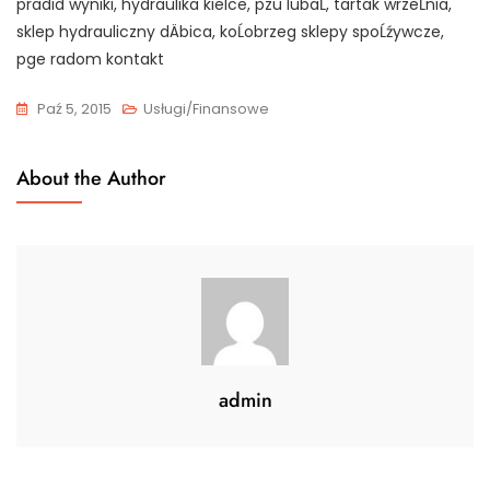
pradid wyniki, hydraulika kielce, pzu lubaĹ, tartak wrzeĹnia,
sklep hydrauliczny dÄbica, koĹobrzeg sklepy spoĹźywcze,
pge radom kontakt
Paź 5, 2015
Usługi/Finansowe
About the Author
admin