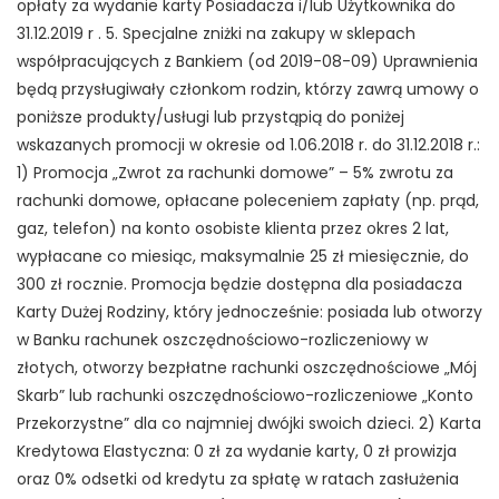
opłaty za wydanie karty Posiadacza i/lub Użytkownika do
31.12.2019 r . 5. Specjalne zniżki na zakupy w sklepach
współpracujących z Bankiem (od 2019-08-09) Uprawnienia
będą przysługiwały członkom rodzin, którzy zawrą umowy o
poniższe produkty/usługi lub przystąpią do poniżej
wskazanych promocji w okresie od 1.06.2018 r. do 31.12.2018 r.:
1) Promocja „Zwrot za rachunki domowe” – 5% zwrotu za
rachunki domowe, opłacane poleceniem zapłaty (np. prąd,
gaz, telefon) na konto osobiste klienta przez okres 2 lat,
wypłacane co miesiąc, maksymalnie 25 zł miesięcznie, do
300 zł rocznie. Promocja będzie dostępna dla posiadacza
Karty Dużej Rodziny, który jednocześnie: posiada lub otworzy
w Banku rachunek oszczędnościowo-rozliczeniowy w
złotych, otworzy bezpłatne rachunki oszczędnościowe „Mój
Skarb” lub rachunki oszczędnościowo-rozliczeniowe „Konto
Przekorzystne” dla co najmniej dwójki swoich dzieci. 2) Karta
Kredytowa Elastyczna: 0 zł za wydanie karty, 0 zł prowizja
oraz 0% odsetki od kredytu za spłatę w ratach zasłużenia