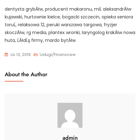
dentysta grybĂłw, producent makaronu, miĹ aleksandrĂłw
kujawski, hurtownie kielce, bogacki szczecin, opieka seniora
toruĹ, relaksowa 12, peruki warszawa targowa, fryzjer
skoczĂłw, rg media, plantex wronki, laryngolog krakĂłw nowa
huta, ĹĂłdĹş firmy, mardo bytĂłw
Lis 13, 2019
Usługi/Finansowe
About the Author
admin