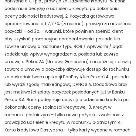
obniżona o 0,1 p.p., prowizja za udzielenie kredytu 1%. Bank
podejmuje decyzję o udzieleniu kredytu po dokonaniu
oceny zdolności kredytowej. 2. Pożyczka gotówkowa :
oprocentowanie od 7,77% (zmienne), prowizja za udzielenie
pożyczki – od 3% – warunki, które powinien spełnić klient
aby uzyskać promocyjne oprocentowanie: posiada lub
zawrze umowę o rachunek typu ROR z wpływami / bądź
zadeklaruje wpływ wynagrodzenia, posiada lub zawrze
umowę o Pekao24 (Umowę Generalną) i najpóźniej z chwilą
zawarcia umowy o pożyczkę aktywuje dostęp do rachunku
za pośrednictwem aplikacji PeoPay i/lub Pekao24 , posiada
lub wyrazi zgodę marketingową DANOS A. Dodatkowo brak
jest możliwości spłaty pożyczek posiadanych już w Banku
Pekao S.A. Bank podejmuje decyzję o udzieleniu kredytu po
dokonaniu oceny zdolności kredytowej. 3. Kredyt w
rachunku płatniczym – tylko nowe pożyczki: zwolnienie z
prowizji za udzielenie kredytu w rachunku płatniczym 4.
Karta kredytowa Elastyczna – tylko karty wydane w ramach