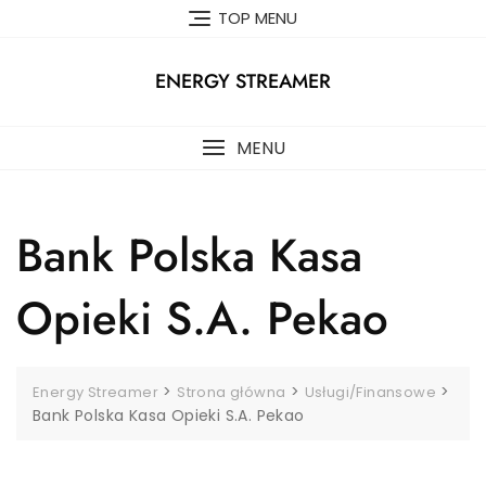
Skip
TOP MENU
to
content
ENERGY STREAMER
MENU
Bank Polska Kasa
Opieki S.A. Pekao
>
>
>
Energy Streamer
Strona główna
Usługi/Finansowe
Bank Polska Kasa Opieki S.A. Pekao