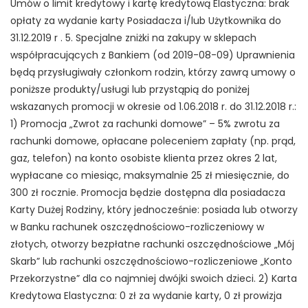
Umów o limit kredytowy i kartę kredytową Elastyczna: brak
opłaty za wydanie karty Posiadacza i/lub Użytkownika do
31.12.2019 r . 5. Specjalne zniżki na zakupy w sklepach
współpracujących z Bankiem (od 2019-08-09) Uprawnienia
będą przysługiwały członkom rodzin, którzy zawrą umowy o
poniższe produkty/usługi lub przystąpią do poniżej
wskazanych promocji w okresie od 1.06.2018 r. do 31.12.2018 r.:
1) Promocja „Zwrot za rachunki domowe” – 5% zwrotu za
rachunki domowe, opłacane poleceniem zapłaty (np. prąd,
gaz, telefon) na konto osobiste klienta przez okres 2 lat,
wypłacane co miesiąc, maksymalnie 25 zł miesięcznie, do
300 zł rocznie. Promocja będzie dostępna dla posiadacza
Karty Dużej Rodziny, który jednocześnie: posiada lub otworzy
w Banku rachunek oszczędnościowo-rozliczeniowy w
złotych, otworzy bezpłatne rachunki oszczędnościowe „Mój
Skarb” lub rachunki oszczędnościowo-rozliczeniowe „Konto
Przekorzystne” dla co najmniej dwójki swoich dzieci. 2) Karta
Kredytowa Elastyczna: 0 zł za wydanie karty, 0 zł prowizja