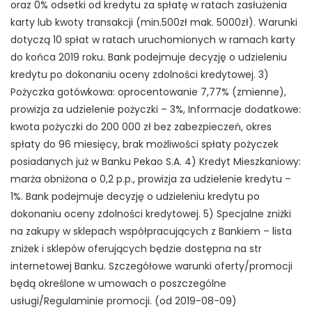
oraz 0% odsetki od kredytu za spłatę w ratach zasłużenia
karty lub kwoty transakcji (min.500zł mak. 5000zł). Warunki
dotyczą 10 spłat w ratach uruchomionych w ramach karty
do końca 2019 roku. Bank podejmuje decyzję o udzieleniu
kredytu po dokonaniu oceny zdolności kredytowej. 3)
Pożyczka gotówkowa: oprocentowanie 7,77% (zmienne),
prowizja za udzielenie pożyczki – 3%, Informacje dodatkowe:
kwota pożyczki do 200 000 zł bez zabezpieczeń, okres
spłaty do 96 miesięcy, brak możliwości spłaty pożyczek
posiadanych już w Banku Pekao S.A. 4) Kredyt Mieszkaniowy:
marża obniżona o 0,2 p.p., prowizja za udzielenie kredytu –
1%. Bank podejmuje decyzję o udzieleniu kredytu po
dokonaniu oceny zdolności kredytowej. 5) Specjalne zniżki
na zakupy w sklepach współpracujących z Bankiem – lista
zniżek i sklepów oferujących będzie dostępna na str
internetowej Banku. Szczegółowe warunki oferty/promocji
będą określone w umowach o poszczególne
usługi/Regulaminie promocji. (od 2019-08-09)