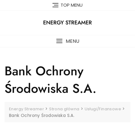
Skip
TOP MENU
to
content
ENERGY STREAMER
MENU
Bank Ochrony
Środowiska S.A.
>
>
>
Energy Streamer
Strona główna
Usługi/Finansowe
Bank Ochrony Środowiska S.A.