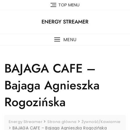
Skip
TOP MENU
to
content
ENERGY STREAMER
MENU
BAJAGA CAFE –
Bajaga Agnieszka
Rogozińska
>
>
Energy Streamer
Strona główna
Żywność/Kawiarnie
>
BAJAGA CAFE – Bajaga Agnieszka Rogozińska