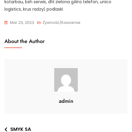
kotarbau, bsh serwis, dhl zielona gĂłra telefon, unico
logistics, krus radzyĹ podlaski
Mar 23, 2023
Żywność/Kawiarnie
About the Author
admin
Nawigacja
SMYK SA