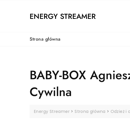
Skip
to
ENERGY STREAMER
content
Strona główna
BABY-BOX Agnieszk
Cywilna
Energy Streamer
>
Strona główna
>
Odzież i 