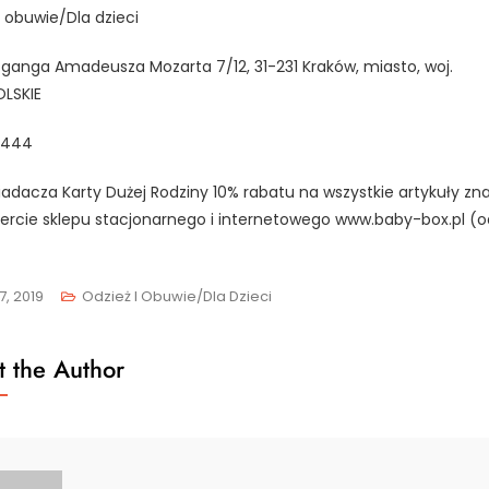
i obuwie/Dla dzieci
ganga Amadeusza Mozarta 7/12, 31-231 Kraków, miasto, woj.
LSKIE
0444
iadacza Karty Dużej Rodziny 10% rabatu na wszystkie artykuły zn
fercie sklepu stacjonarnego i internetowego www.baby-box.pl (o
7, 2019
Odzież I Obuwie/Dla Dzieci
 the Author