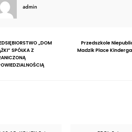
admin
gacja
EDSIĘBIORSTWO „DOM
Przedszkole Niepubli
ĄŻKI” SPÓŁKA Z
Madzik Place Kinderga
u
ANICZONĄ
OWIEDZIALNOŚCIĄ