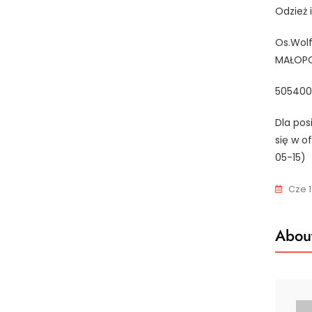
Odzież 
Os.Wolf
MAŁOPO
50540
Dla pos
się w o
05-15)
Cze 1
About