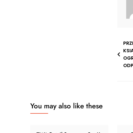
Nawi
PRZ
KSI
wpis
OGR
ODP
You may also like these