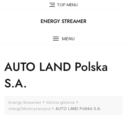
Skip
TOP MENU
to
content
ENERGY STREAMER
MENU
AUTO LAND Polska
S.A.
>
>
Energy Streamer
Strona główna
>
AUTO LAND Polska S.A.
Usługi/Motoryzacyjne