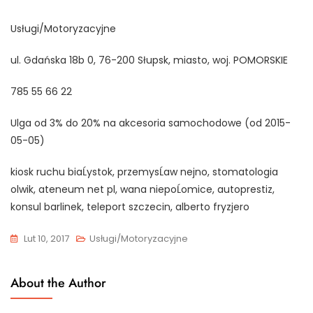
Usługi/Motoryzacyjne
ul. Gdańska 18b 0, 76-200 Słupsk, miasto, woj. POMORSKIE
785 55 66 22
Ulga od 3% do 20% na akcesoria samochodowe (od 2015-
05-05)
kiosk ruchu biaĹystok, przemysĹaw nejno, stomatologia
olwik, ateneum net pl, wana niepoĹomice, autoprestiz,
konsul barlinek, teleport szczecin, alberto fryzjero
Lut 10, 2017
Usługi/Motoryzacyjne
About the Author