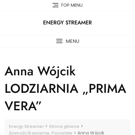
Skip
TOP MENU
to
content
ENERGY STREAMER
MENU
Anna Wójcik
LODZIARNIA „PRIMA
VERA”
>
>
Energy Streamer
Strona główna
>
Anna Wójcik
Żywność/Kawiarnie, Pozostałe