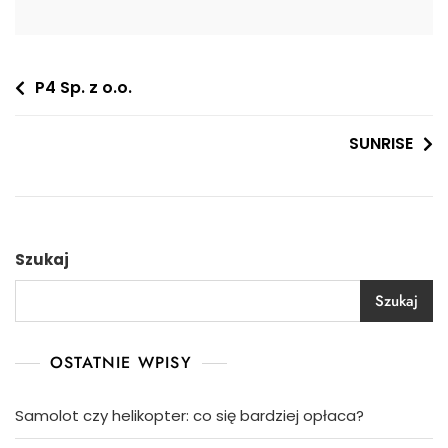
Nawigacja
P4 Sp. z o.o.
wpisu
SUNRISE
Szukaj
Szukaj
OSTATNIE WPISY
Samolot czy helikopter: co się bardziej opłaca?