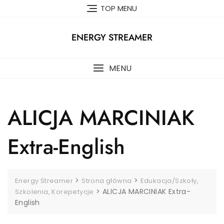
Skip
TOP MENU
to
content
ENERGY STREAMER
MENU
ALICJA MARCINIAK
Extra-English
>
>
Energy Streamer
Strona główna
Edukacja/Szkoły,
>
ALICJA MARCINIAK Extra-
Szkolenia, Korepetycje
English