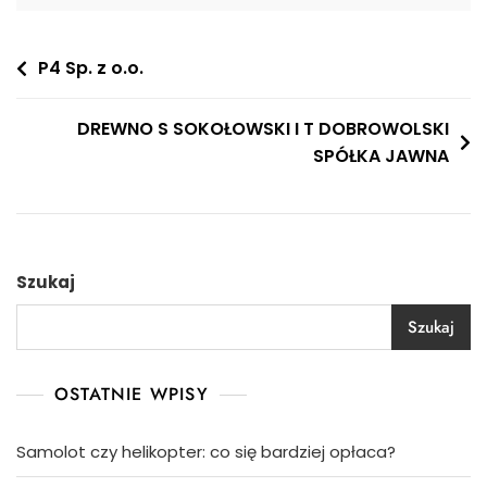
Nawigacja
P4 Sp. z o.o.
wpisu
DREWNO S SOKOŁOWSKI I T DOBROWOLSKI
SPÓŁKA JAWNA
Szukaj
Szukaj
OSTATNIE WPISY
Samolot czy helikopter: co się bardziej opłaca?