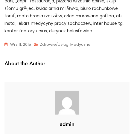
cars, „capri” restauracja, pizzeria wrzeĹnia opinie, skup
zĹomu grĂłjec, kwiaciarnia milĂłwka, biuro rachunkowe
toruĹ, moto bracia rzeszĂłw, orlen murowana goĹlina, ats
instal, lekarz medycyny pracy sochaczew, inter house tg,
kantor factory ursus, durynek bolesĹawiec
Wrz 11, 2015
Zdrowie/Usługi Medyczne
About the Author
admin