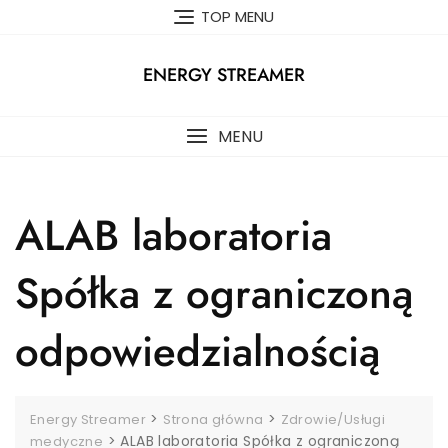
Skip
TOP MENU
to
content
ENERGY STREAMER
MENU
ALAB laboratoria
Spółka z ograniczoną
odpowiedzialnością
>
>
Energy Streamer
Strona główna
Zdrowie/Usługi
>
ALAB laboratoria Spółka z ograniczoną
medyczne