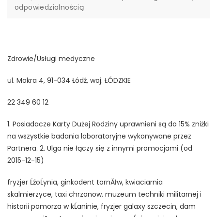
odpowiedzialnością
Zdrowie/Usługi medyczne
ul. Mokra 4, 91-034 Łódź, woj. ŁÓDZKIE
22 349 60 12
1. Posiadacze Karty Dużej Rodziny uprawnieni są do 15% zniżki
na wszystkie badania laboratoryjne wykonywane przez
Partnera. 2. Ulga nie łączy się z innymi promocjami (od
2015-12-15)
fryzjer ĹźoĹynia, ginkodent tarnĂłw, kwiaciarnia
skalmierzyce, taxi chrzanow, muzeum techniki militarnej i
historii pomorza w kĹaninie, fryzjer galaxy szczecin, dam