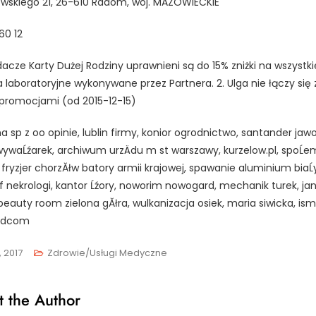
skiego 21, 26-610 Radom, woj. MAZOWIECKIE
60 12
adacze Karty Dużej Rodziny uprawnieni są do 15% zniżki na wszystki
 laboratoryjne wykonywane przez Partnera. 2. Ulga nie łączy się 
promocjami (od 2015-12-15)
 sp z oo opinie, lublin firmy, konior ogrodnictwo, santander jawo
wywaĹźarek, archiwum urzÄdu m st warszawy, kurzelow.pl, spoĹe
 fryzjer chorzĂłw batory armii krajowej, spawanie aluminium biaĹ
f nekrologi, kantor Ĺźory, noworim nowogard, mechanik turek, ja
 beauty room zielona gĂłra, wulkanizacja osiek, maria siwicka, ism
 idcom
, 2017
Zdrowie/Usługi Medyczne
 the Author