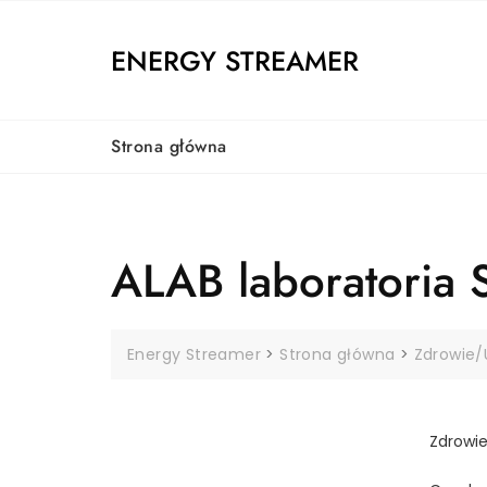
Skip
to
ENERGY STREAMER
content
Strona główna
ALAB laboratoria 
Energy Streamer
>
Strona główna
>
Zdrowie/
Zdrowi