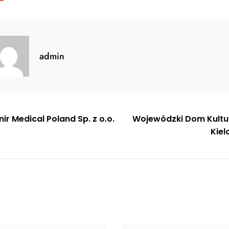
admin
gacja
ir Medical Poland Sp. z o.o.
Wojewódzki Dom Kultu
Kiel
u