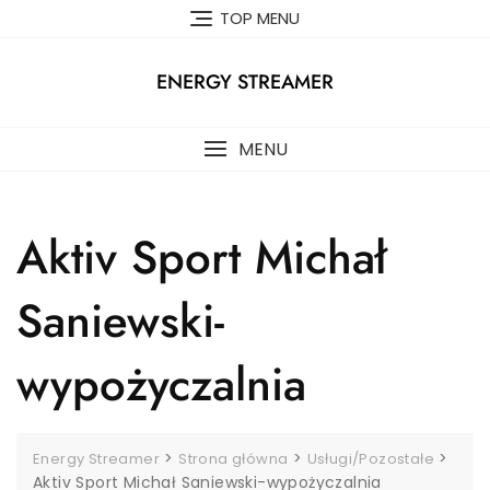
Skip
TOP MENU
to
content
ENERGY STREAMER
MENU
Aktiv Sport Michał
Saniewski-
wypożyczalnia
>
>
>
Energy Streamer
Strona główna
Usługi/Pozostałe
Aktiv Sport Michał Saniewski-wypożyczalnia